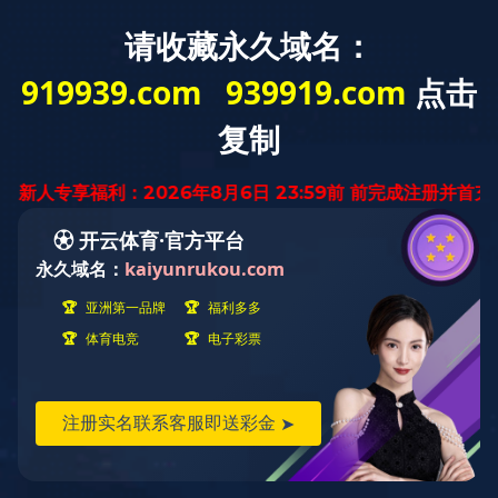
9U.COM九游体育(中国大陆)科技公司-致力于打造
国际一流的会展品牌企业和独具特色的复合地产品牌
企业