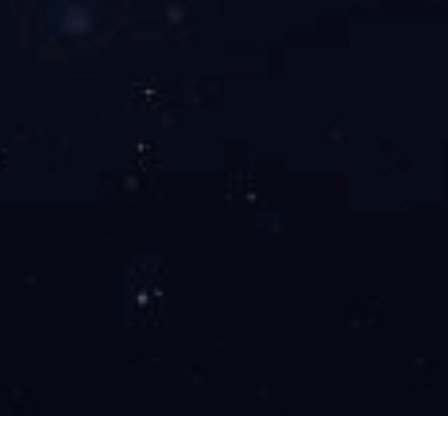
社会责任
人才招聘
联系我们
Copyright © 2016 版权所有：9U.COM九游体育(中国大陆)科技公司
京ICP备17066441号-1
京公网安备 11010502046910号
Powered by Xinhongru
开云电子体育
|
华体会手机网页版
|
MK在线平台
|
米兰体育平台官方网站