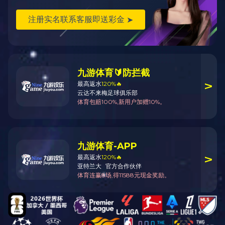
2025年9U.COM九游体育(中国大陆)科技公司党支部书记
培训班圆满结束！
11/14