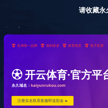
9U.COM九游体育(中国大陆)科技公司
新闻中心