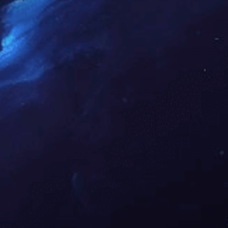
九游体育(中国大陆)科技公司(北辰实业)写字楼、公
辰世纪中心，区域首个商改项目北辰·新空间迎满高端客
+”专业品牌形象，树立北京亚奥商圈商业物业资产管理
正沉稳。正式投入使用后，将常态化服务于重大国务政
京市建筑规模最大、功能最完善、技术最先进的综合性
京市属国企，9U.COM九游体育(中国大陆)科技公司
费中心城市新地标。同时，将立足首都城市战略定位，
展贡献北辰力量！