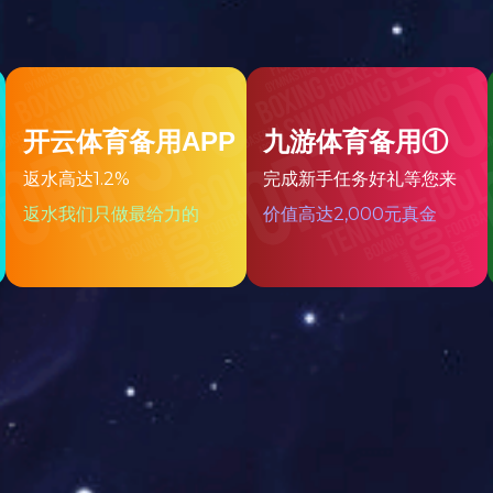
有企业。1997年，9U.COM九游体育(中国大陆)科技公司
券交易所发行A股并上市。北辰实业成为国内第一家A+H股地产类
务。由9U.COM九游体育(中国大陆)科技公司开发建设的国家
担着整合首都会展资源，打造具有国际竞争力的首都会展平台
活动国家队、引领首都会展业高质量发展主力军作用，成为中国国
等众多重大国务政务活动和高端会展活动的服务保障任务，成为
向首都集聚，成功打造自主IP展会，并以轻资产管理输出模式布
最大、承办会议档次最高的会展运营企业。
过程中不断探索“地产+会展”发展模式以及城市战略布局，在
，业务涉及住宅、公寓、别墅、写字楼、商业等多元化、多档次
湾区等区域的15个核心城市，开发项目达50个，开发规模达20