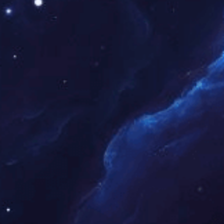
托管理的公建类及园区类资产运营服务商，受托管理9U.COM
营管理面积达97万平方米。其中，“朝阳数据产业基地”落地北
业生态资源及强大的商业物业一体化平台体系，塑造“北辰商管
筑面积约78.5万平方米，“鲲鹏展翅”的造型舒展大气、周
共同组成总规模超130万平方米的世界级会展综合体。
紫金丝带”作为设计理念，表达中国与世界互联互通之音，是北
体竞争力，成为北京对外交流、国际交往的又一张亮丽名片。
(中国大陆)科技公司的企业使命。作为唯一一家以会展为主业的北
立的亚奥商圈新消费创新联盟为有力抓手，助力打造北京国际消
“两区”“四平台”建设，全力以赴为服务首都社会经济高质量发